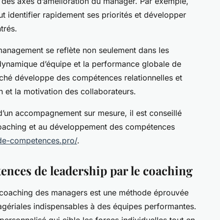
 des axes d’amélioration du manager. Par exemple,
 identifier rapidement ses priorités et développer
trés.
 management se reflète non seulement dans les
a dynamique d’équipe et la performance globale de
aché développe des compétences relationnelles et
n et la motivation des collaborateurs.
 d’un accompagnement sur mesure, il est conseillé
coaching et au développement des compétences
-de-competences.pro/
.
nces de leadership par le coaching
e coaching des managers est une méthode éprouvée
agériales indispensables à des équipes performantes.
sonnalisé qui cible les forces individuelles tout en