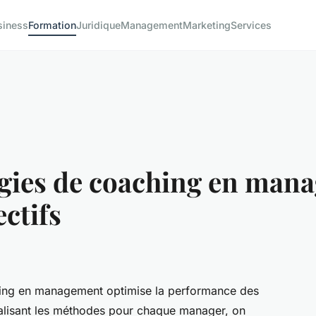
siness
Formation
Juridique
Management
Marketing
Services
égies de coaching en man
ectifs
hing en management optimise la performance des
nalisant les méthodes pour chaque manager, on