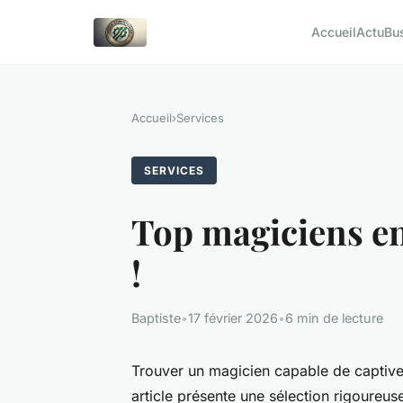
Accueil
Actu
Bu
Accueil
›
Services
SERVICES
Top magiciens en
!
Baptiste
•
17 février 2026
•
6 min de lecture
Trouver un magicien capable de captiver 
article présente une sélection rigoureu