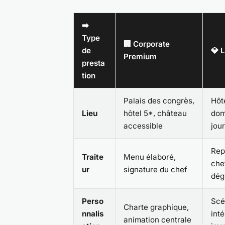
➡️
Type
🏢 Corporate
de
💎 
Premium
presta
tion
Palais des congrès,
Hôte
Lieu
hôtel 5*, château
dom
accessible
jou
Rep
Traite
Menu élaboré,
chef
ur
signature du chef
dég
Perso
Scé
Charte graphique,
nnalis
int
animation centrale