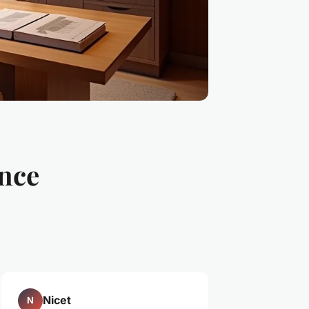
nce
Nicet
N