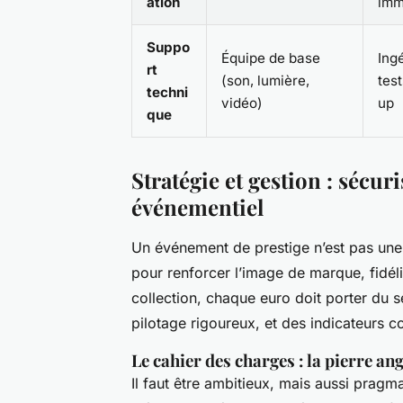
ation
imm
Suppo
Équipe de base
Ing
rt
(son, lumière,
tes
techni
vidéo)
up
que
Stratégie et gestion : sécur
événementiel
Un événement de prestige n’est pas une
pour renforcer l’image de marque, fidéli
collection, chaque euro doit porter du se
pilotage rigoureux, et des indicateurs c
Le cahier des charges : la pierre an
Il faut être ambitieux, mais aussi prag